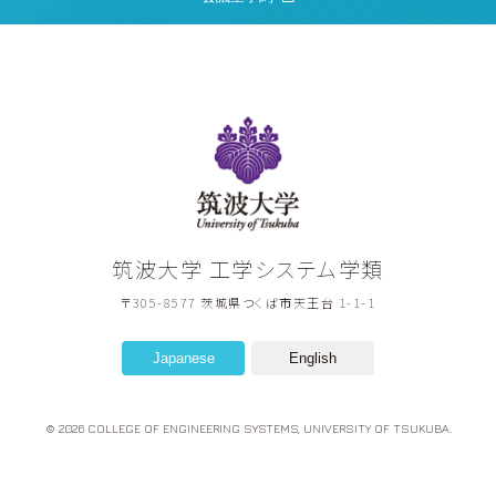
筑波大学
筑波大学 工学システム学類
〒305-8577 茨城県つくば市天王台 1-1-1
Japanese
English
© 2026 COLLEGE OF ENGINEERING SYSTEMS, UNIVERSITY OF TSUKUBA.