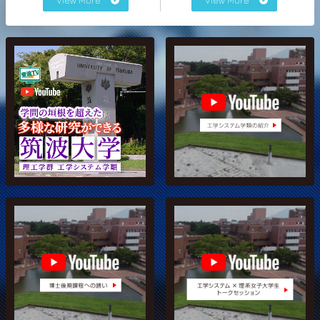
View More
View More
東栄TV YouTube
工学システム学類 YouTube
工学システム学類 博士後期
工学システム × 理系女子大
課程への誘い
学生トークセッション