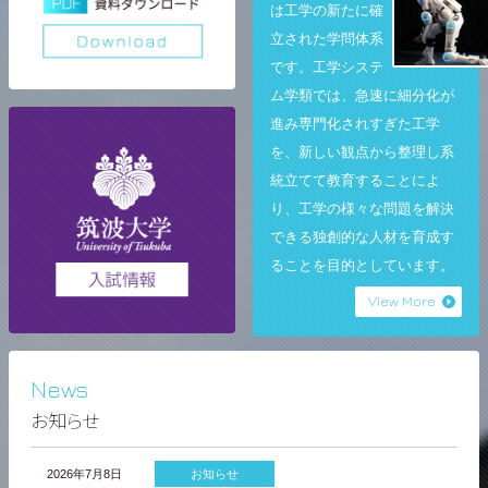
は工学の新たに確
立された学問体系
です。工学システ
ム学類では、急速に細分化が
進み専門化されすぎた工学
を、新しい観点から整理し系
統立てて教育することによ
り、工学の様々な問題を解決
できる独創的な人材を育成す
ることを目的としています。
View More
News
お知らせ
2026年7月8日
お知らせ