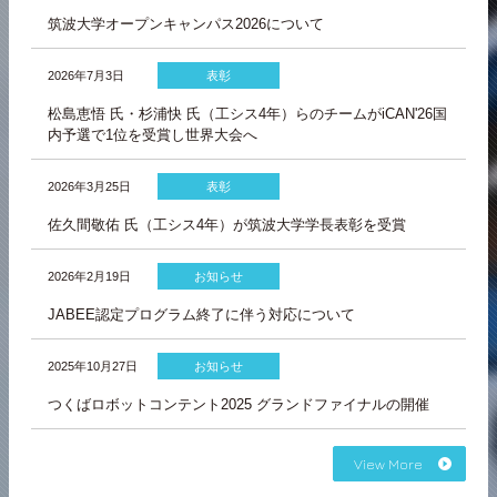
筑波大学オープンキャンパス2026について
2026年7月3日
表彰
松島恵悟 氏・杉浦快 氏（工シス4年）らのチームがiCAN'26国
内予選で1位を受賞し世界大会へ
2026年3月25日
表彰
佐久間敬佑 氏（工シス4年）が筑波大学学長表彰を受賞
2026年2月19日
お知らせ
JABEE認定プログラム終了に伴う対応について
2025年10月27日
お知らせ
つくばロボットコンテント2025 グランドファイナルの開催
View More