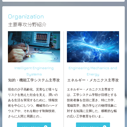
Organization
主要専攻分野紹介
Intelligent Engineering
Engineering Mechanics and
Systems
Energy
知的・機能工学システム主専攻
エネルギー・メカニクス主専攻
現在の少子高齢化、災害など様々な
エネルギー・メカニクス主専攻で
リスクを抱えた社会を支え、潤いの
は、工学システム学類が目標とする
ある生活を実現するために、情報技
技術者像を念頭に置き、特に力学、
術を中心にしつつ、機械等のハード
電磁気学、熱力学などの物理現象に
ウエアや、それを動かす制御技術、
対する知識に立脚した、横断的な幅
さらに人間と周囲との...
の広い工学教育を行いま...