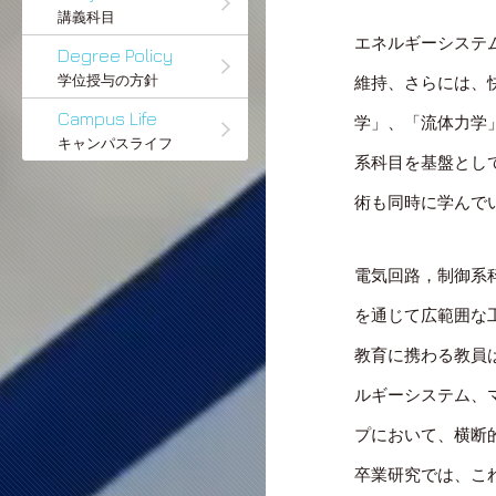
講義科目
エネルギーシステ
Degree Policy
学位授与の方針
維持、さらには、
Campus Life
学」、「流体力学
キャンパスライフ
系科目を基盤とし
術も同時に学んで
電気回路，制御系
を通じて広範囲な
教育に携わる教員
ルギーシステム、
プにおいて、横断
卒業研究では、こ