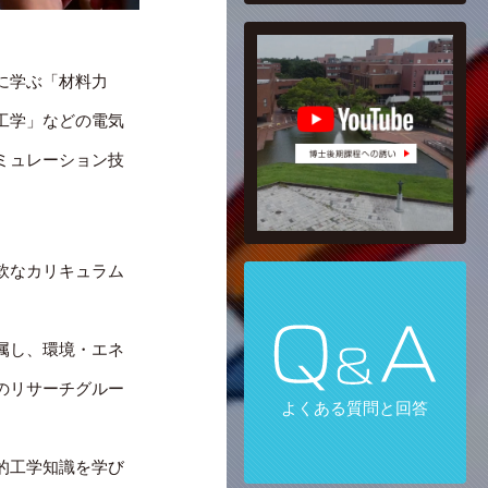
工学システム学類 博士後
期課程への誘い
に学ぶ「材料力
工学」などの電気
ミュレーション技
軟なカリキュラム
属し、環境・エネ
のリサーチグルー
よくある質問と回答
的工学知識を学び