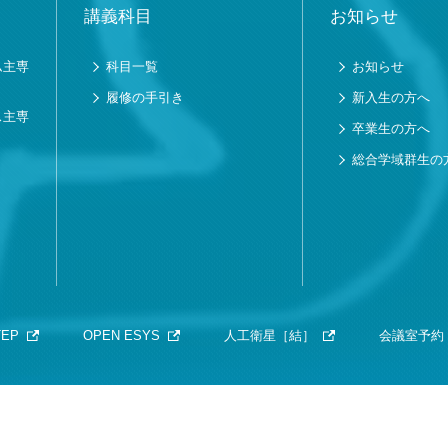
講義科目
お知らせ
ム主専
科目一覧
お知らせ
履修の手引き
新入生の方へ
ス主専
卒業生の方へ
総合学域群生の
TEP
OPEN ESYS
人工衛星［結］
会議室予約