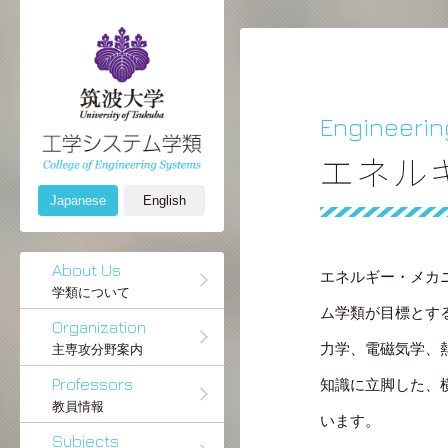
Engineerin
エネル
Japanese
English
About Us
エネルギー・メカ
学類について
ム学類が目標とす
Organization
力学、電磁気学、
主専攻分野案内
Professors
知識に立脚した、
教員情報
います。
Subjects