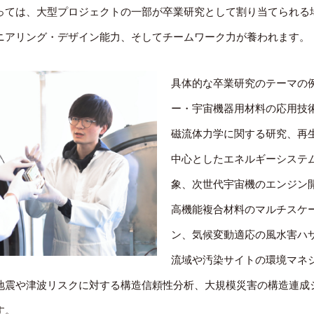
っては、大型プロジェクトの一部が卒業研究として割り当てられる
ニアリング・デザイン能力、そしてチームワーク力が養われます。
具体的な卒業研究のテーマの
ー・宇宙機器用材料の応用技
磁流体力学に関する研究、再
中心としたエネルギーシステ
象、次世代宇宙機のエンジン
高機能複合材料のマルチスケ
ン、気候変動適応の風水害ハ
流域や汚染サイトの環境マネ
地震や津波リスクに対する構造信頼性分析、大規模災害の構造連成
す。