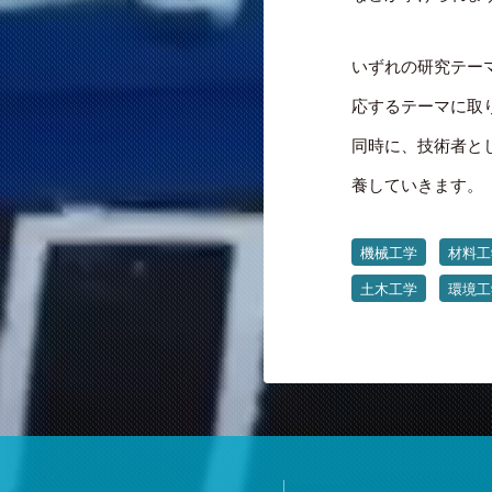
いずれの研究テー
応するテーマに取
同時に、技術者と
養していきます。
機械工学
材料工
土木工学
環境工