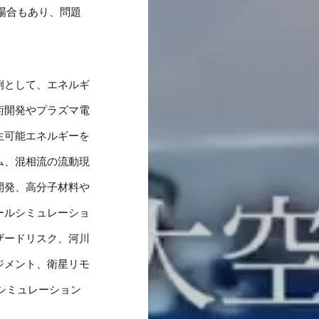
場合もあり、問題
例として、エネルギ
術開発やプラズマ電
生可能エネルギーを
ム、混相流の流動現
開発、高分子材料や
ールシミュレーショ
ザードリスク、河川
ジメント、衛星リモ
シミュレーション