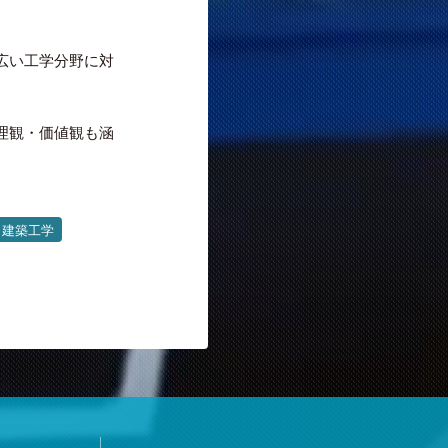
広い工学分野に対
理観・価値観も涵
建築工学