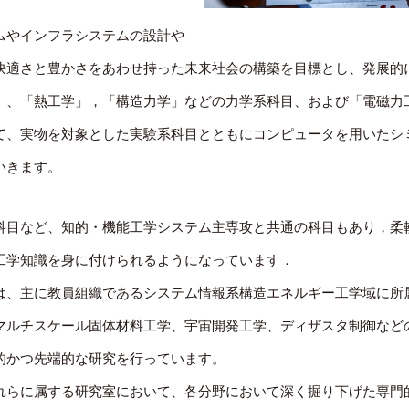
ムやインフラシステムの設計や
快適さと豊かさをあわせ持った未来社会の構築を目標とし、発展的
」、「熱工学」，「構造力学」などの力学系科目、および「電磁力
て、実物を対象とした実験系科目とともにコンピュータを用いたシ
いきます。
科目など、知的・機能工学システム主専攻と共通の科目もあり，柔
工学知識を身に付けられるようになっています．
は、主に教員組織であるシステム情報系構造エネルギー工学域に所
マルチスケール固体材料工学、宇宙開発工学、ディザスタ制御など
的かつ先端的な研究を行っています。
れらに属する研究室において、各分野において深く掘り下げた専門