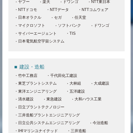
ヤフー
楽天
ドワンゴ
NTT東日本
NTTドコモ
NTTデータ
NTTコムウェア
日本オラクル
セガ
任天堂
マイクロソフト
ソフトバンク
ドワンゴ
サイバーエージェント
TIS
日本電気航空宇宙システム
建設・造船
竹中工務店
千代田化工建設
東芝プラントシステム
大林組
大成建設
東洋エンジニアリング
五洋建設
清水建設
東急建設
大和ハウス工業
日立プラントテクノロジー
三井造船プラントエンジニアリング
日立公共システムエンジニアリング
今治造船
IHIマリンユナイテッド
三井造船