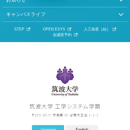
キャンパスライフ
STEP
OPEN ESYS
人工衛星［結］
会議室予約
筑波大学
筑波大学 工学システム学類
〒305-8577 茨城県つくば市天王台 1-1-1
Japanese
English