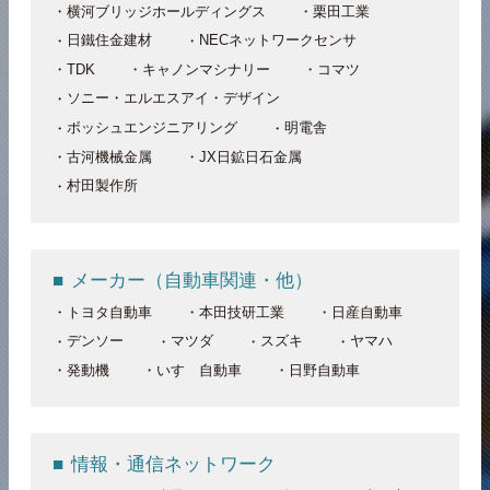
横河ブリッジホールディングス
栗田工業
日鐵住金建材
NECネットワークセンサ
TDK
キャノンマシナリー
コマツ
ソニー・エルエスアイ・デザイン
ボッシュエンジニアリング
明電舎
古河機械金属
JX日鉱日石金属
村田製作所
メーカー（自動車関連・他）
トヨタ自動車
本田技研工業
日産自動車
デンソー
マツダ
スズキ
ヤマハ
発動機
いすゞ自動車
日野自動車
情報・通信ネットワーク