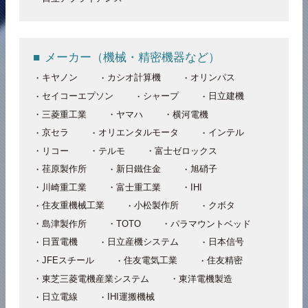
メーカー（機械・精密機器など）
キヤノン
カシオ計算機
オリンパス
セイコーエプソン
シャープ
日立建機
三菱重工業
ヤマハ
横河電機
京セラ
オリエンタルモータ
インテル
リコー
テルモ
富士ゼロックス
荏原製作所
新日鐵住金
旭硝子
川崎重工業
富士重工業
IHI
住友重機械工業
小松製作所
クボタ
島津製作所
TOTO
パラマウントベッド
日置電機
日立産機システム
日本信号
JFEスチール
住友電気工業
住友精密
東芝三菱電機産業システム
東洋電機製造
日立電線
IHI運搬機械